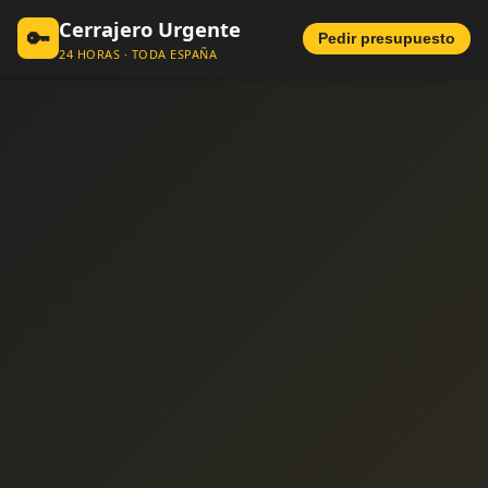
Cerrajero Urgente
🔑
Pedir presupuesto
24 HORAS · TODA ESPAÑA