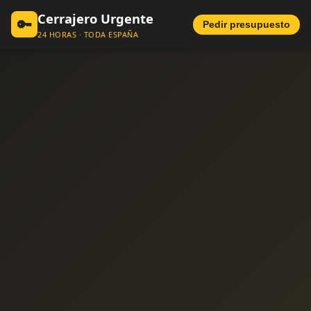
Cerrajero Urgente
🔑
Pedir presupuesto
24 HORAS · TODA ESPAÑA