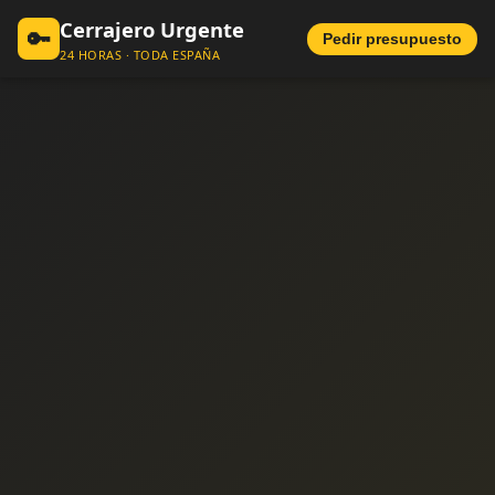
Cerrajero Urgente
🔑
Pedir presupuesto
24 HORAS · TODA ESPAÑA