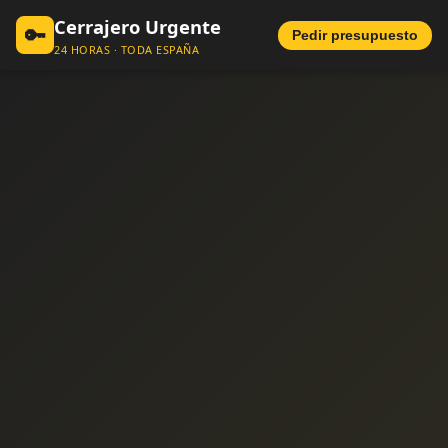
Cerrajero Urgente
🔑
Pedir presupuesto
24 HORAS · TODA ESPAÑA