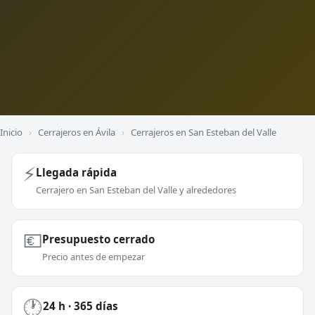
Inicio
›
Cerrajeros en Ávila
›
Cerrajeros en San Esteban del Valle
⚡
Llegada rápida
Cerrajero en San Esteban del Valle y alrededores
💶
Presupuesto cerrado
Precio antes de empezar
🕐
24 h · 365 días