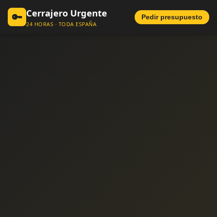
Cerrajero Urgente
🔑
Pedir presupuesto
24 HORAS · TODA ESPAÑA