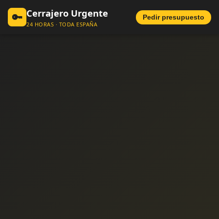
Cerrajero Urgente
🔑
Pedir presupuesto
24 HORAS · TODA ESPAÑA