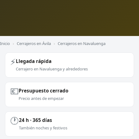
Inicio
›
Cerrajeros en Ávila
›
Cerrajeros en Navaluenga
⚡
Llegada rápida
Cerrajero en Navaluenga y alrededores
💶
Presupuesto cerrado
Precio antes de empezar
🕐
24 h · 365 días
También noches y festivos