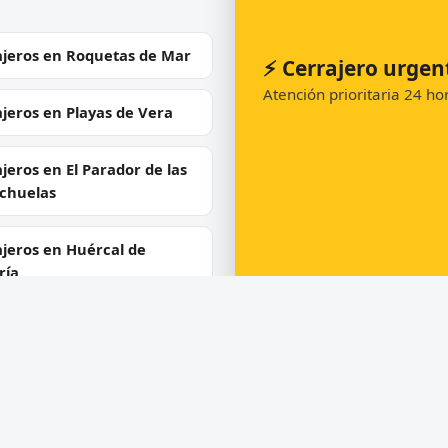
ajeros en Roquetas de Mar
⚡ Cerrajero urgen
Atención prioritaria 24 h
jeros en Playas de Vera
jeros en El Parador de las
ichuelas
jeros en Huércal de
ría
📞 Solicitar llamada
ajeros en Garrucha
ajeros en Adra