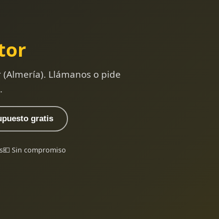
tor
 (Almería). Llámanos o pide
.
upuesto gratis
s
💶 Sin compromiso