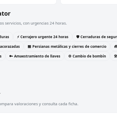
ator
os servicios, con urgencias 24 horas.
duras
⚡ Cerrajero urgente 24 horas
🛡️ Cerraduras de seg
 acorazadas
🏪 Persianas metálicas y cierres de comercio

s
🔑 Amaestramiento de llaves
⚙️ Cambio de bombín

r
Compara valoraciones y consulta cada ficha.