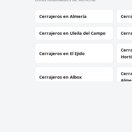
Cerrajeros en Almería
Cerr
Cerrajeros en Uleila del Campo
Cerra
Cerra
Cerrajeros en El Ejido
Hort
Cerra
Cerrajeros en Albox
Alme
Cerrajeros en Laujar de
Cerr
Andarax
Cerrajeros en Mojácar
Cerr