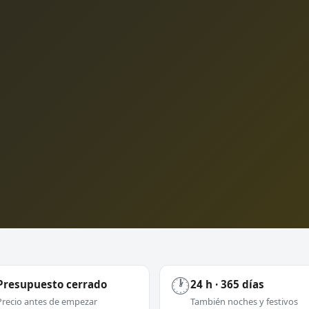
🕐
Presupuesto cerrado
24 h · 365 días
Precio antes de empezar
También noches y festivos