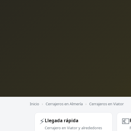
Inicio
›
Cerrajeros en Almería
›
Cerrajeros en Viator
⚡
💶
Llegada rápida
Cerrajero en Viator y alrededores