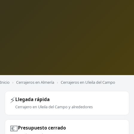
Inicio
›
Cerrajeros en Almería
›
Cerrajeros en Uleila del Campo
⚡
Llegada rápida
Cerrajero en Uleila del Campo y alrededores
💶
Presupuesto cerrado