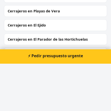
Cerrajeros en Playas de Vera
Cerrajeros en El Ejido
Cerrajeros en El Parador de las Hortichuelas
Cerrajeros en Albox
⚡ Pedir presupuesto urgente
Cerrajeros en Huércal de Almería
Cerrajeros en Laujar de Andarax
Cerrajeros en Garrucha
Cerrajeros en Mojácar