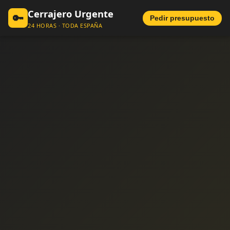
Cerrajero Urgente
🔑
Pedir presupuesto
24 HORAS · TODA ESPAÑA