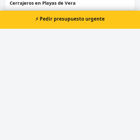
Cerrajeros en Playas de Vera
⚡ Pedir presupuesto urgente
Cerrajeros en El Ejido
Cerrajeros en El Parador de las Hortichuelas
Cerrajeros en Albox
Cerrajeros en Huércal de Almería
Cerrajeros en Laujar de Andarax
Cerrajeros en Garrucha
Cerrajeros en Mojácar