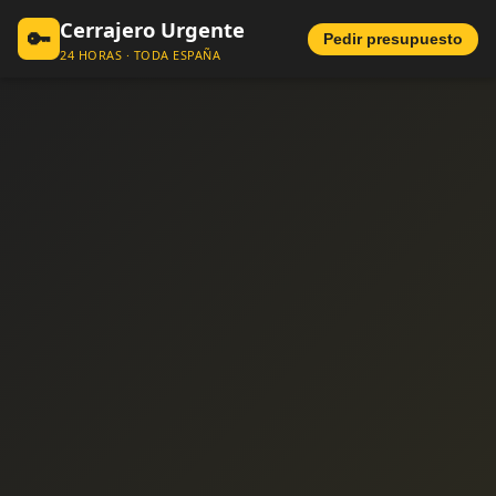
Cerrajero Urgente
🔑
Pedir presupuesto
24 HORAS · TODA ESPAÑA