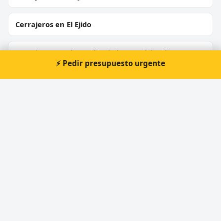
Cerrajeros en El Ejido
Cerrajeros en El Parador de las Hortichuelas
⚡ Pedir presupuesto urgente
Cerrajeros en Huércal de Almería
Cerrajeros en Laujar de Andarax
Cerrajeros en Garrucha
Cerrajeros en Mojácar
Cerrajeros en Adra