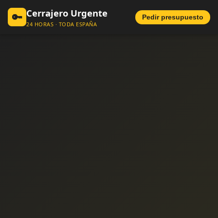
Cerrajero Urgente
🔑
Pedir presupuesto
24 HORAS · TODA ESPAÑA