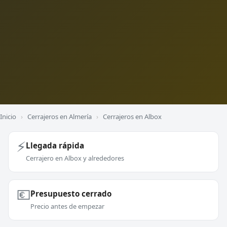
Inicio
›
Cerrajeros en Almería
›
Cerrajeros en Albox
⚡
Llegada rápida
Cerrajero en Albox y alrededores
💶
Presupuesto cerrado
Precio antes de empezar