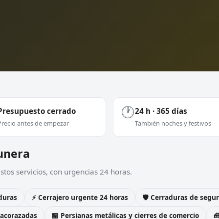
🕐
Presupuesto cerrado
24 h · 365 días
Precio antes de empezar
También noches y festivos
Munera
tos servicios, con urgencias 24 horas.
duras
⚡ Cerrajero urgente 24 horas
🛡️ Cerraduras de seg
 acorazadas
🏪 Persianas metálicas y cierres de comercio
