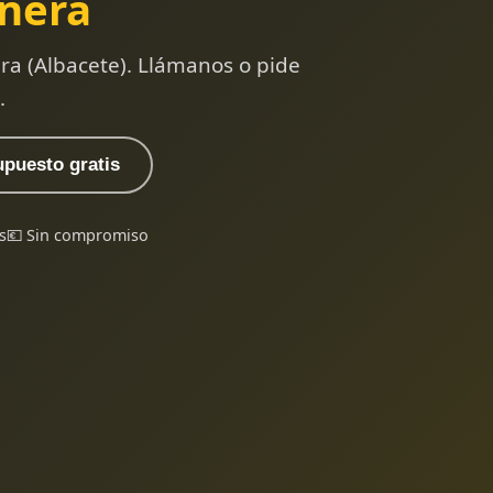
nera
a (Albacete). Llámanos o pide
.
upuesto gratis
s
💶 Sin compromiso