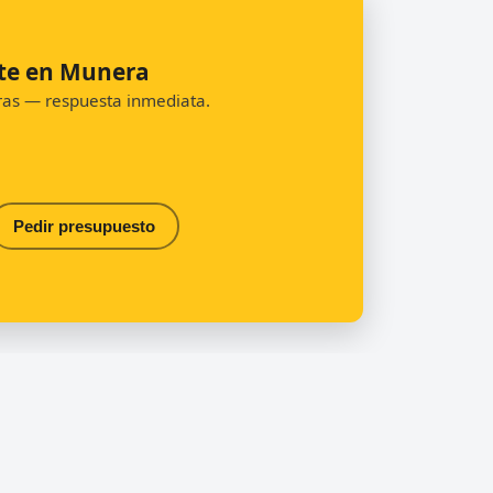
nte en Munera
oras — respuesta inmediata.
Pedir presupuesto
Contacto