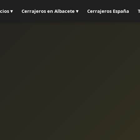
cios ▾
Cerrajeros en Albacete ▾
Cerrajeros España