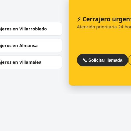
⚡ Cerrajero urge
Atención prioritaria 24 h
jeros en Villarrobledo
ajeros en Almansa
📞 Solicitar llamada
jeros en Villamalea
ios
Directorio