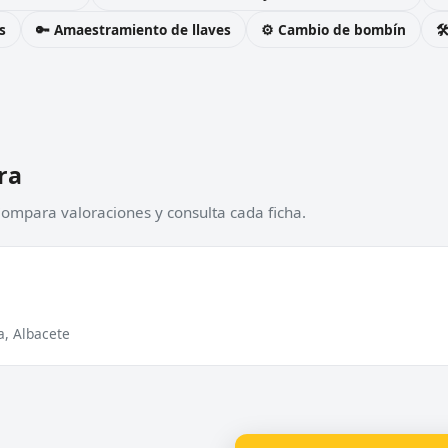
s
🔑 Amaestramiento de llaves
⚙️ Cambio de bombín

ra
Compara valoraciones y consulta cada ficha.
a, Albacete