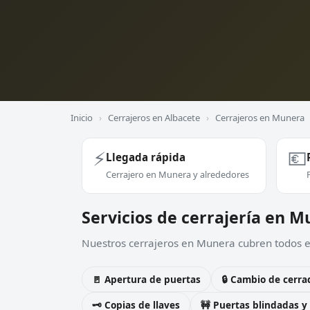
Inicio
›
Cerrajeros en Albacete
›
Cerrajeros en Munera
⚡
💶
Llegada rápida
Cerrajero en Munera y alrededores
Servicios de cerrajería en 
Nuestros cerrajeros en Munera cubren todos es
🚪 Apertura de puertas
🔒 Cambio de cerra
🗝️ Copias de llaves
🚧 Puertas blindadas y