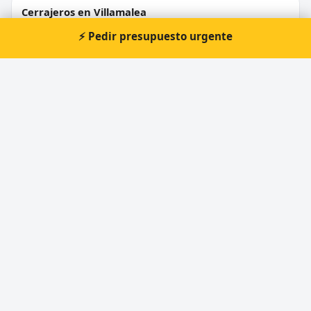
Cerrajeros en Villamalea
⚡ Pedir presupuesto urgente
Cerrajeros en Munera
⚡ Cerrajero urgente en Hellín
Atención prioritaria 24 horas — respuesta
inmediata.
📞 Solicitar llamada
Pedir presupuesto
Cerrajero Urgente 24 Horas