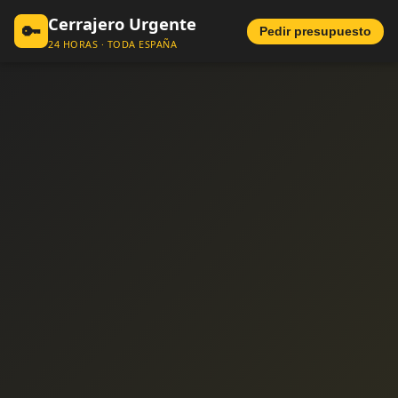
Cerrajero Urgente
🔑
Pedir presupuesto
24 HORAS · TODA ESPAÑA