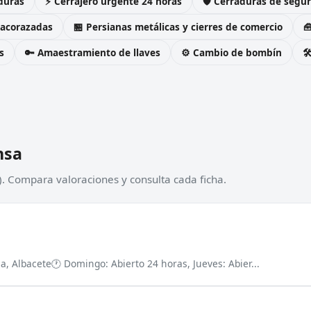
duras
⚡ Cerrajero urgente 24 horas
🛡️ Cerraduras de seg
 acorazadas
🏪 Persianas metálicas y cierres de comercio

s
🔑 Amaestramiento de llaves
⚙️ Cambio de bombín

nsa
). Compara valoraciones y consulta cada ficha.
a, Albacete
🕐 Domingo: Abierto 24 horas, Jueves: Abier...