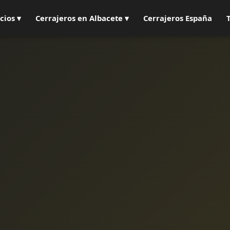
cios ▾
Cerrajeros en Albacete ▾
Cerrajeros España