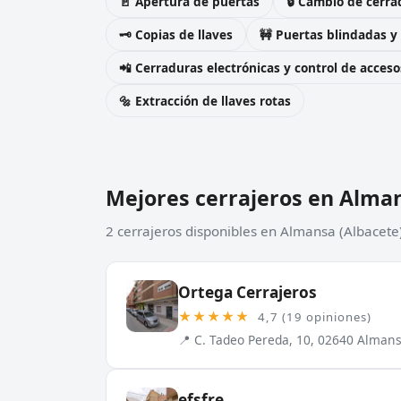
🚪 Apertura de puertas
🔒 Cambio de cerra
🗝️ Copias de llaves
🚧 Puertas blindadas y
📲 Cerraduras electrónicas y control de acceso
🔩 Extracción de llaves rotas
Mejores cerrajeros en Alma
2 cerrajeros disponibles en Almansa (Albacete
Ortega Cerrajeros
★★★★★
4,7 (19 opiniones)
📍 C. Tadeo Pereda, 10, 02640 Almans
efsfre