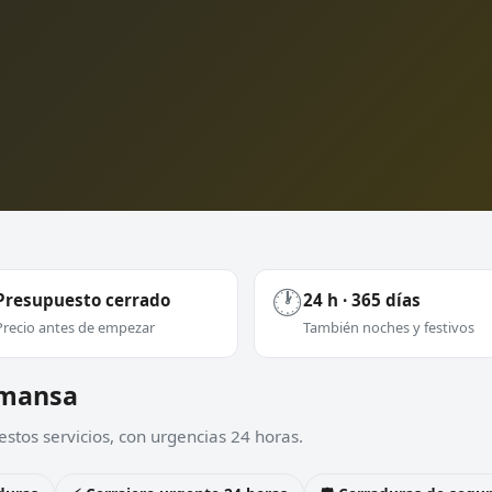
🕐
Presupuesto cerrado
24 h · 365 días
Precio antes de empezar
También noches y festivos
Almansa
stos servicios, con urgencias 24 horas.