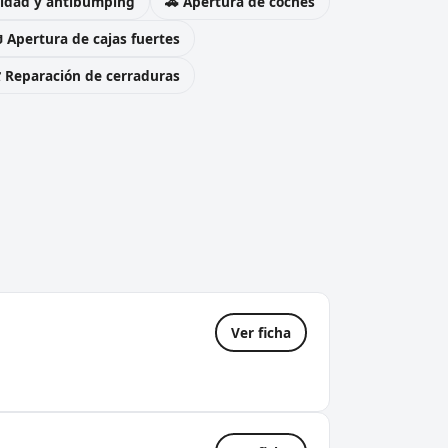
uridad y antibumping
🚗 Apertura de coches
 Apertura de cajas fuertes
️ Reparación de cerraduras
Ver ficha