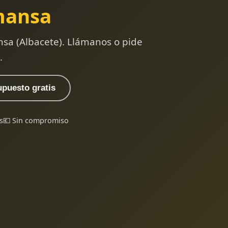
mansa
sa (Albacete). Llámanos o pide
.
upuesto gratis
s
💶 Sin compromiso