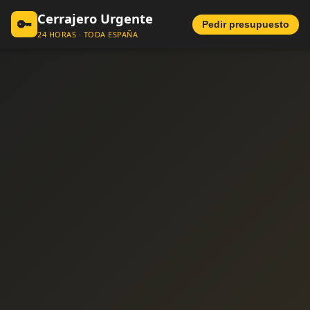
Cerrajero Urgente
🔑
Pedir presupuesto
24 HORAS · TODA ESPAÑA