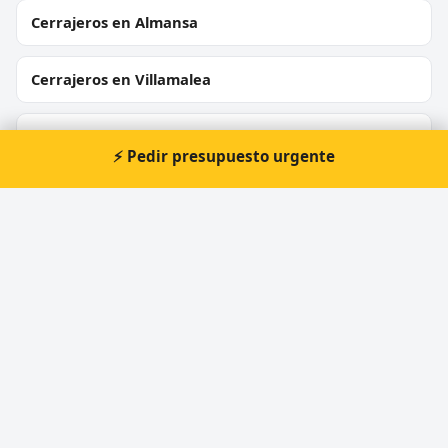
Cerrajeros en Almansa
Cerrajeros en Villamalea
Cerrajeros en Hellín
⚡ Pedir presupuesto urgente
Cerrajeros en Munera
⚡ Cerrajero urgente en Aguas
Nuevas
Atención prioritaria 24 horas — respuesta
inmediata.
📞 Solicitar llamada
Pedir presupuesto