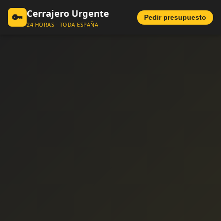
Cerrajero Urgente
🔑
Pedir presupuesto
24 HORAS · TODA ESPAÑA