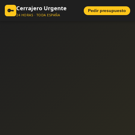
Cerrajero Urgente
🔑
Pedir presupuesto
24 HORAS · TODA ESPAÑA