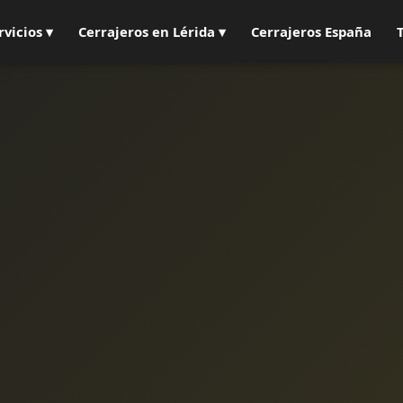
rvicios ▾
Cerrajeros en Lérida ▾
Cerrajeros España