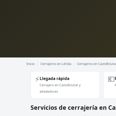
Inicio
›
Cerrajeros en Lérida
›
Cerrajeros en Castellciuta
⚡
💶
Llegada rápida
Cerrajero en Castellciutat y
alrededores
Servicios de cerrajería en Ca