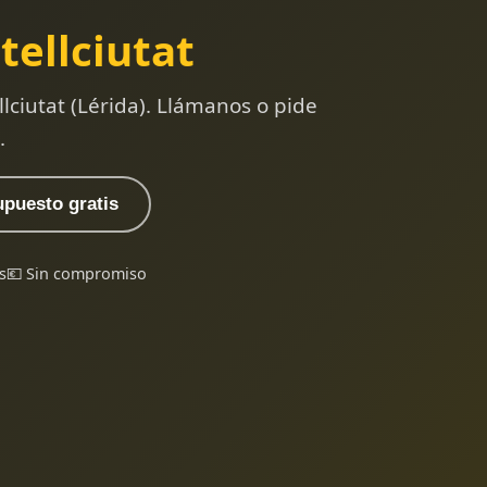
tellciutat
lciutat (Lérida). Llámanos o pide
.
upuesto gratis
s
💶 Sin compromiso