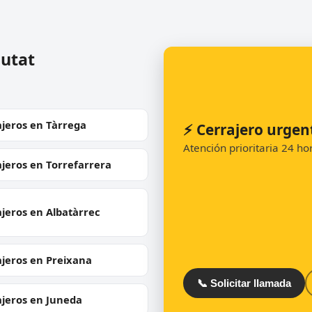
iutat
ajeros en Tàrrega
⚡ Cerrajero urgent
Atención prioritaria 24 h
jeros en Torrefarrera
jeros en Albatàrrec
ajeros en Preixana
📞 Solicitar llamada
ajeros en Juneda