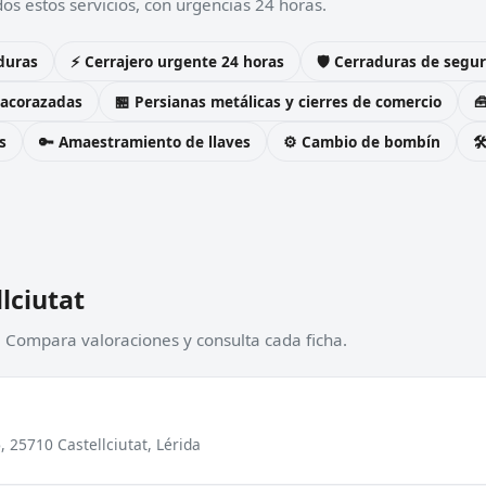
os estos servicios, con urgencias 24 horas.
duras
⚡ Cerrajero urgente 24 horas
🛡️ Cerraduras de seg
 acorazadas
🏪 Persianas metálicas y cierres de comercio

s
🔑 Amaestramiento de llaves
⚙️ Cambio de bombín

lciutat
). Compara valoraciones y consulta cada ficha.
 25710 Castellciutat, Lérida