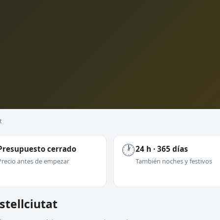
t
🕐
Presupuesto cerrado
24 h · 365 días
Precio antes de empezar
También noches y festivos
stellciutat