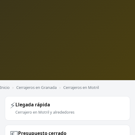
Inicio
›
Cerrajeros en Granada
›
Cerrajeros en Motril
⚡
Llegada rápida
Cerrajero en Motril y alrededores
💶
Presupuesto cerrado