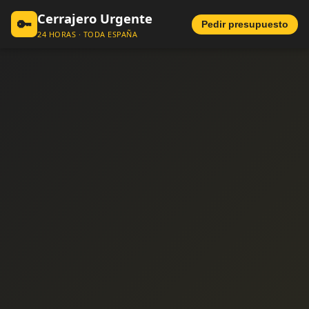
Cerrajero Urgente
🔑
Pedir presupuesto
24 HORAS · TODA ESPAÑA