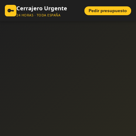
Cerrajero Urgente
🔑
Pedir presupuesto
24 HORAS · TODA ESPAÑA