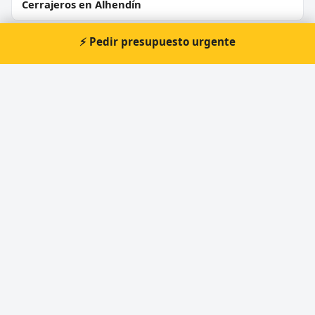
Cerrajeros en Alhendín
⚡ Pedir presupuesto urgente
Cerrajeros en La Zubia
Cerrajeros en Juncaril
Cerrajeros en Loja
Cerrajeros en Cijuela
Cerrajeros en Órgiva
⚡ Cerrajero urgente en Gójar
Atención prioritaria 24 horas — respuesta
inmediata.