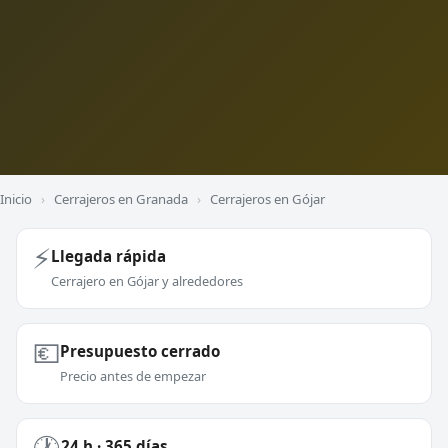
Inicio
›
Cerrajeros en Granada
›
Cerrajeros en Gójar
⚡
Llegada rápida
Cerrajero en Gójar y alrededores
💶
Presupuesto cerrado
Precio antes de empezar
🕐
24 h · 365 días