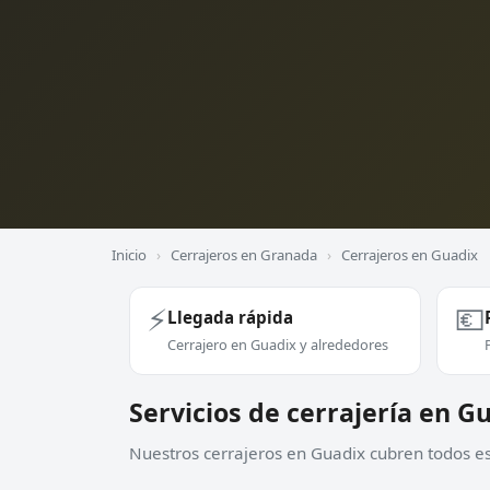
Inicio
›
Cerrajeros en Granada
›
Cerrajeros en Guadix
⚡
💶
Llegada rápida
Cerrajero en Guadix y alrededores
Servicios de cerrajería en G
Nuestros cerrajeros en Guadix cubren todos est