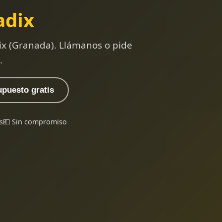
adix
ix (Granada). Llámanos o pide
.
upuesto gratis
s
💶 Sin compromiso