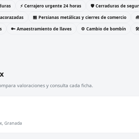
duras
⚡ Cerrajero urgente 24 horas
🛡️ Cerraduras de seg
 acorazadas
🏪 Persianas metálicas y cierres de comercio

s
🔑 Amaestramiento de llaves
⚙️ Cambio de bombín

x
ompara valoraciones y consulta cada ficha.
ix, Granada