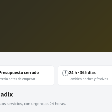
🕐
Presupuesto cerrado
24 h · 365 días
Precio antes de empezar
También noches y festivos
uadix
os servicios, con urgencias 24 horas.