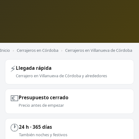
Inicio
›
Cerrajeros en Córdoba
›
Cerrajeros en Villanueva de Córdoba
⚡
Llegada rápida
Cerrajero en Villanueva de Córdoba y alrededores
💶
Presupuesto cerrado
Precio antes de empezar
🕐
24 h · 365 días
También noches y festivos