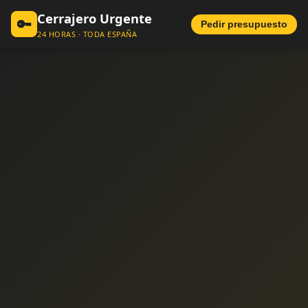
Cerrajero Urgente
🔑
Pedir presupuesto
24 HORAS · TODA ESPAÑA