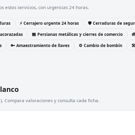
s estos servicios, con urgencias 24 horas.
duras
⚡ Cerrajero urgente 24 horas
🛡️ Cerraduras de seg
 acorazadas
🏪 Persianas metálicas y cierres de comercio

s
🔑 Amaestramiento de llaves
⚙️ Cambio de bombín

blanco
). Compara valoraciones y consulta cada ficha.