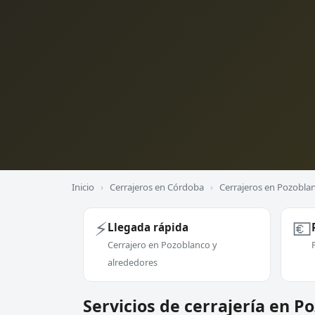
Inicio
›
Cerrajeros en Córdoba
›
Cerrajeros en Pozobla
⚡
💶
Llegada rápida
Cerrajero en Pozoblanco y
alrededores
Servicios de cerrajería en P