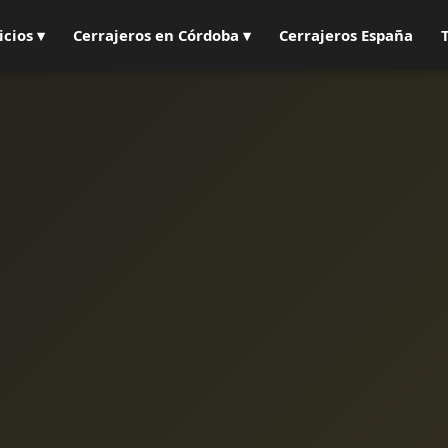
icios ▾
Cerrajeros en Córdoba ▾
Cerrajeros España