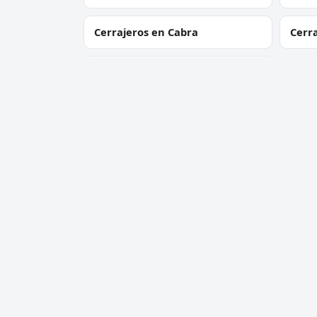
Cerrajeros en Cabra
Cerr
Cerrajeros en Priego de
Córdoba
Cerrajero Urgente 24 Horas
Servic
Directorio de cerrajeros profesionales
Apertu
en toda España. Aperturas de
Cambio
puertas, cambios de cerradura y
Cerraj
urgencias 24h.
Cerrad
antib
Apertu