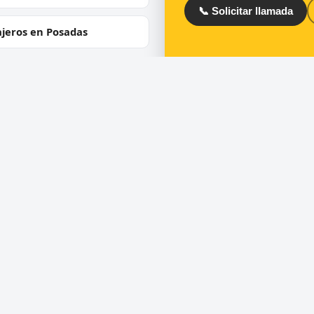
📞 Solicitar llamada
ajeros en Posadas
ios
Directorio
ra de puertas
Cerrajeros en España
 de cerraduras
Cerrajeros en Barcelona
ero urgente 24 horas
Cerrajeros en Madrid
uras de seguridad y
Cerrajeros en Valencia
umping
Cerrajeros en Toledo
ra de coches