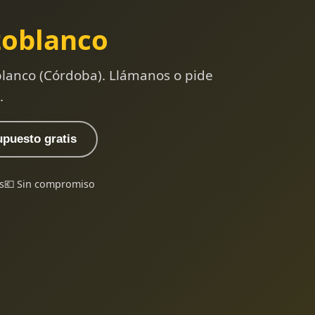
zoblanco
blanco (Córdoba). Llámanos o pide
.
upuesto gratis
s
💶 Sin compromiso