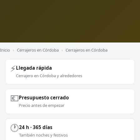
Inicio
›
Cerrajeros en Córdoba
›
Cerrajeros en Córdoba
⚡
Llegada rápida
Cerrajero en Córdoba y alrededores
💶
Presupuesto cerrado
Precio antes de empezar
🕐
24 h · 365 días
También noches y festivos