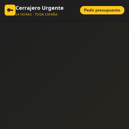
Cerrajero Urgente
🔑
Pedir presupuesto
24 HORAS · TODA ESPAÑA