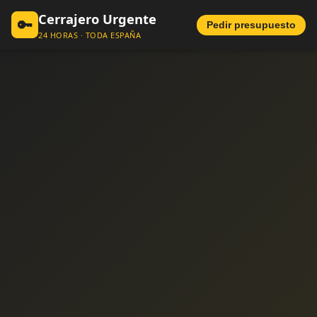
Cerrajero Urgente
🔑
Pedir presupuesto
24 HORAS · TODA ESPAÑA