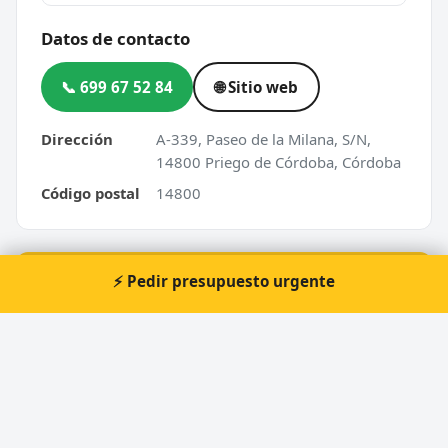
Datos de contacto
📞 699 67 52 84
🌐 Sitio web
Dirección
A-339, Paseo de la Milana, S/N,
14800 Priego de Córdoba, Córdoba
Código postal
14800
⚡ Pedir presupuesto urgente
⚡ ¿Urgencia en Priego de Córdoba?
Te atendemos nosotros al momento, 24 horas.
📞 Solicitar llamada
Pedir presupuesto