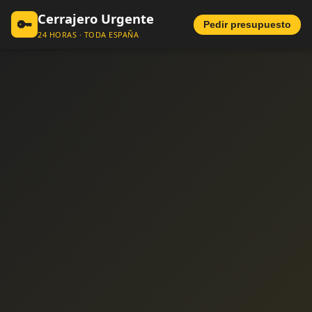
Cerrajero Urgente
🔑
Pedir presupuesto
24 HORAS · TODA ESPAÑA