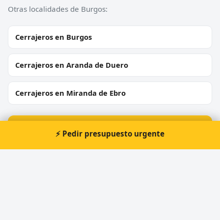
Otras localidades de Burgos:
Cerrajeros en Burgos
Cerrajeros en Aranda de Duero
Cerrajeros en Miranda de Ebro
⚡ Cerrajero urgente en Briviesca
⚡ Pedir presupuesto urgente
Atención prioritaria 24 horas — respuesta
inmediata.
📞 Solicitar llamada
Pedir presupuesto