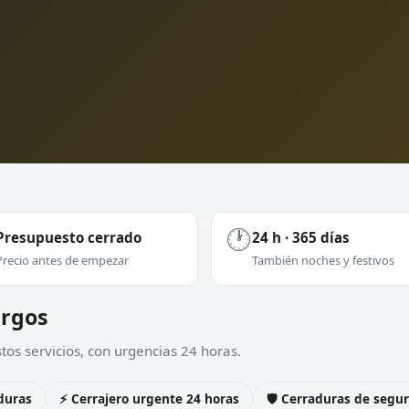
🕐
Presupuesto cerrado
24 h · 365 días
Precio antes de empezar
También noches y festivos
urgos
os servicios, con urgencias 24 horas.
duras
⚡ Cerrajero urgente 24 horas
🛡️ Cerraduras de seg