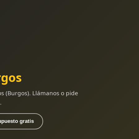
rgos
s (Burgos). Llámanos o pide
.
upuesto gratis