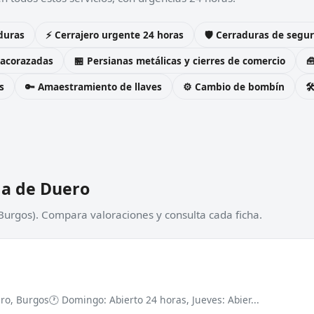
duras
⚡ Cerrajero urgente 24 horas
🛡️ Cerraduras de seg
 acorazadas
🏪 Persianas metálicas y cierres de comercio

s
🔑 Amaestramiento de llaves
⚙️ Cambio de bombín

da de Duero
Burgos). Compara valoraciones y consulta cada ficha.
ero, Burgos
🕐 Domingo: Abierto 24 horas, Jueves: Abier...