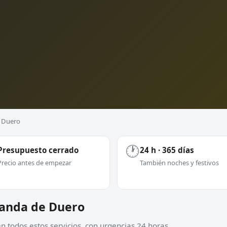
e Duero
🕐
Presupuesto cerrado
24 h · 365 días
Precio antes de empezar
También noches y festivos
Aranda de Duero
 todos estos servicios, con urgencias 24 horas.