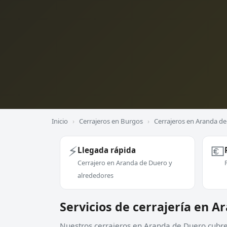
Inicio
›
Cerrajeros en Burgos
›
Cerrajeros en Aranda d
⚡
💶
Llegada rápida
Cerrajero en Aranda de Duero y
alrededores
Servicios de cerrajería en 
Nuestros cerrajeros en Aranda de Duero cubren