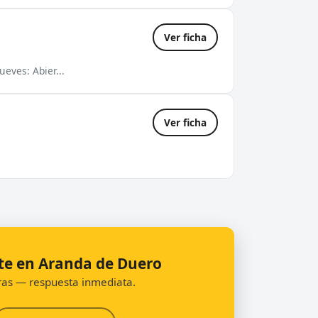
Ver ficha
eves: Abier...
Ver ficha
te en Aranda de Duero
oras — respuesta inmediata.