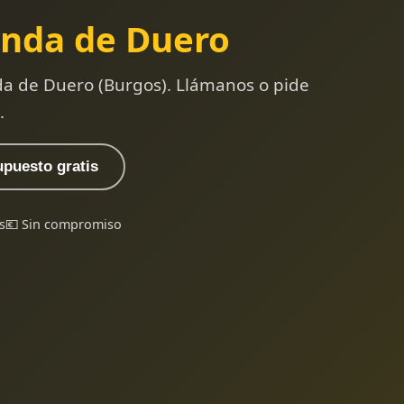
nda de Duero
da de Duero (Burgos). Llámanos o pide
.
upuesto gratis
s
💶 Sin compromiso