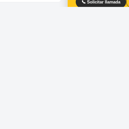
📞 Solicitar llamada
ios
Directorio
ra de puertas
Cerrajeros en España
 de cerraduras
Cerrajeros en Barcelona
ero urgente 24 horas
Cerrajeros en Madrid
uras de seguridad y
Cerrajeros en Valencia
umping
Cerrajeros en Toledo
ra de coches
Cerrajeros en Alicante
los servicios
Cerrajeros en Málaga