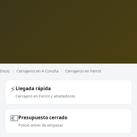
Inicio
›
Cerrajeros en A Coruña
›
Cerrajeros en Ferrol
⚡
Llegada rápida
Cerrajero en Ferrol y alrededores
💶
Presupuesto cerrado
Precio antes de empezar