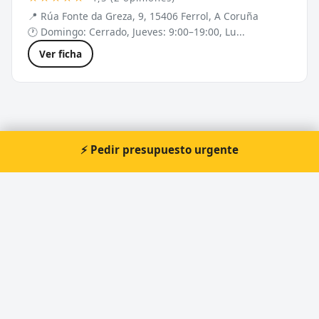
📍 Rúa Fonte da Greza, 9, 15406 Ferrol, A Coruña
🕐 Domingo: Cerrado, Jueves: 9:00–19:00, Lu...
Ver ficha
Cerrajeros cerca de Ferrol
⚡ Pedir presupuesto urgente
Otras localidades de A Coruña:
Cerrajeros en A Coruña
Cerrajeros en Santiago de Compostela
Cerrajeros en Ribeira