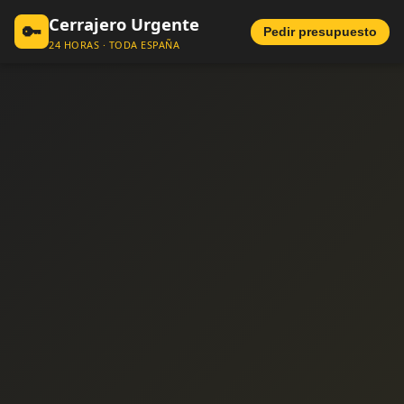
Cerrajero Urgente
🔑
Pedir presupuesto
24 HORAS · TODA ESPAÑA