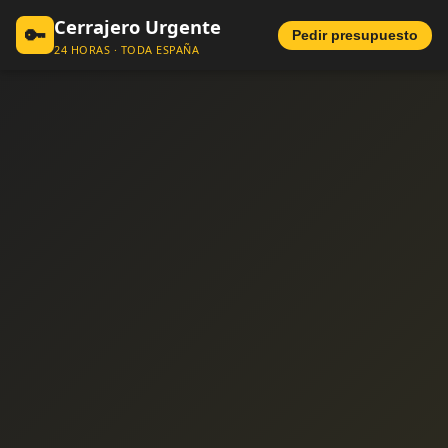
Cerrajero Urgente
🔑
Pedir presupuesto
24 HORAS · TODA ESPAÑA