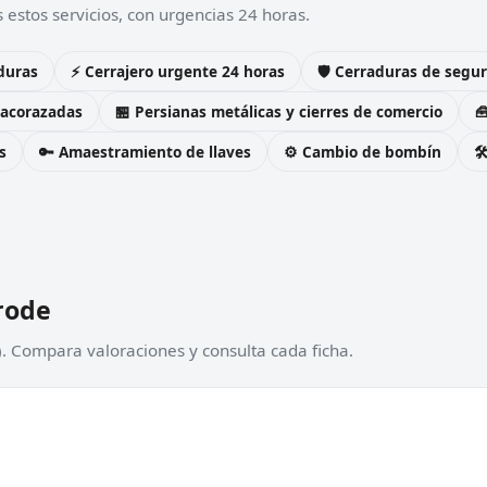
estos servicios, con urgencias 24 horas.
duras
⚡ Cerrajero urgente 24 horas
🛡️ Cerraduras de seg
 acorazadas
🏪 Persianas metálicas y cierres de comercio

s
🔑 Amaestramiento de llaves
⚙️ Cambio de bombín

rode
. Compara valoraciones y consulta cada ficha.