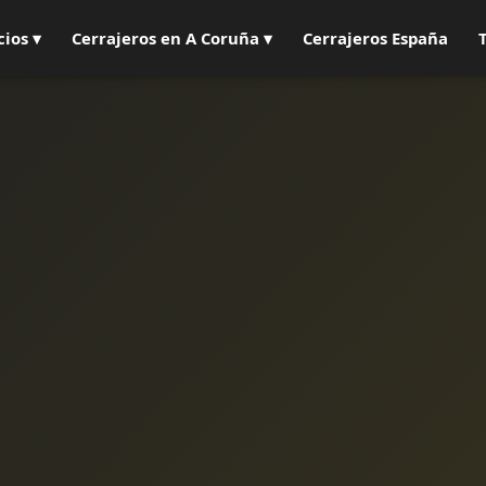
cios ▾
Cerrajeros en A Coruña ▾
Cerrajeros España