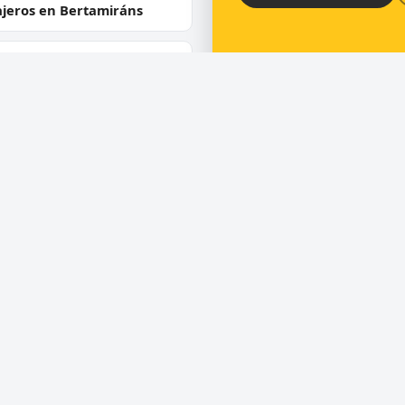
ajeros en Bertamiráns
jeros en As Pontes de
ía Rodríguez
ios
Directorio
ra de puertas
Cerrajeros en España
 de cerraduras
Cerrajeros en Barcelona
ero urgente 24 horas
Cerrajeros en Madrid
uras de seguridad y
Cerrajeros en Valencia
umping
Cerrajeros en Toledo
ra de coches
Cerrajeros en Alicante
los servicios
Cerrajeros en Málaga