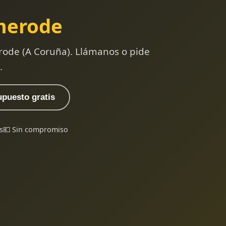
merode
rode (A Coruña). Llámanos o pide
.
upuesto gratis
s
💶 Sin compromiso