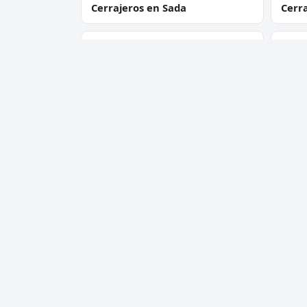
Cerrajeros en Sada
Cerr
Cerra
Cerrajeros en Toxeira
Garc
Cerrajero Urgente 24 Horas
Servic
Directorio de cerrajeros profesionales
Apertu
en toda España. Aperturas de
Cambio
puertas, cambios de cerradura y
Cerraj
urgencias 24h.
Cerrad
antib
Apertu
Todos 