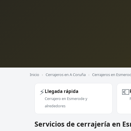
Inicio
›
Cerrajeros en A Coruña
›
Cerrajeros en Esmero
⚡
💶
Llegada rápida
Cerrajero en Esmerode y
alrededores
Servicios de cerrajería en 