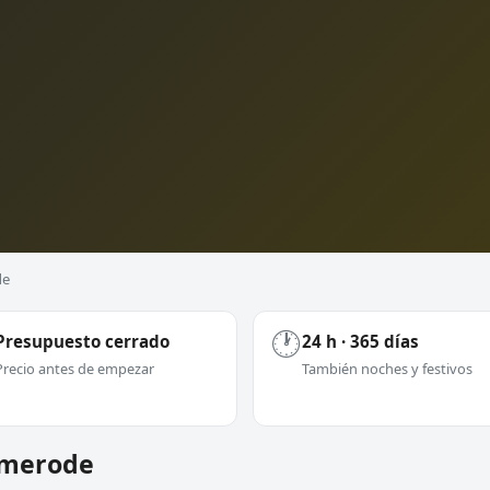
de
🕐
Presupuesto cerrado
24 h · 365 días
Precio antes de empezar
También noches y festivos
Esmerode