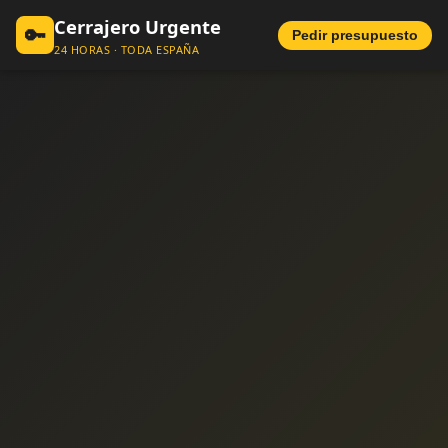
Cerrajero Urgente
🔑
Pedir presupuesto
24 HORAS · TODA ESPAÑA