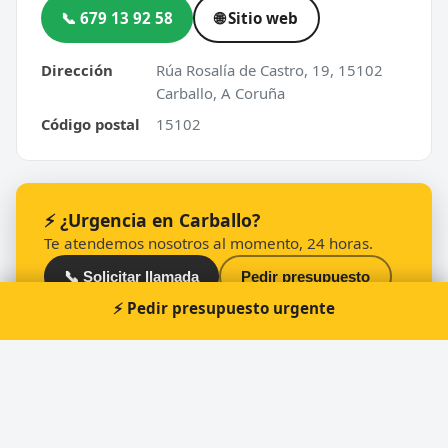
📞 679 13 92 58
🌐 Sitio web
Dirección
Rúa Rosalía de Castro, 19, 15102
Carballo, A Coruña
Código postal
15102
⚡ ¿Urgencia en Carballo?
Te atendemos nosotros al momento, 24 horas.
📞 Solicitar llamada
Pedir presupuesto
⚡ Pedir presupuesto urgente
Otros cerrajeros en Carballo
🔑
José Pensado Suárez Y Otro