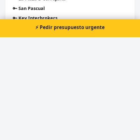
🔑
San Pascual
🔑
Key Interbrokers
⚡ Pedir presupuesto urgente
🔑
Cerrajeros Calatayud
Cerrajero Urgente 24 Horas
Directorio de cerrajeros profesionales en toda España.
Aperturas de puertas, cambios de cerradura y urgencias 24h.
Servicios
Apertura de puertas
Cambio de cerraduras
Cerrajero urgente 24 horas