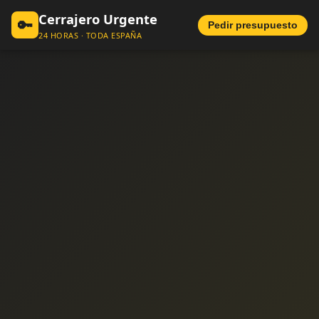
Cerrajero Urgente
🔑
Pedir presupuesto
24 HORAS · TODA ESPAÑA