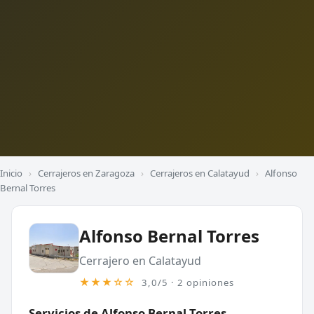
Inicio
›
Cerrajeros en Zaragoza
›
Cerrajeros en Calatayud
›
Alfonso
Bernal Torres
Alfonso Bernal Torres
Cerrajero en Calatayud
★★★☆☆
3,0/5 · 2 opiniones
Servicios de Alfonso Bernal Torres