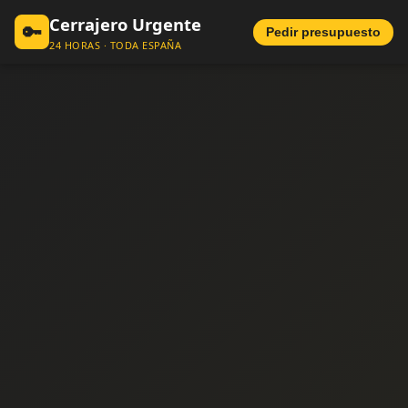
Cerrajero Urgente
🔑
Pedir presupuesto
24 HORAS · TODA ESPAÑA