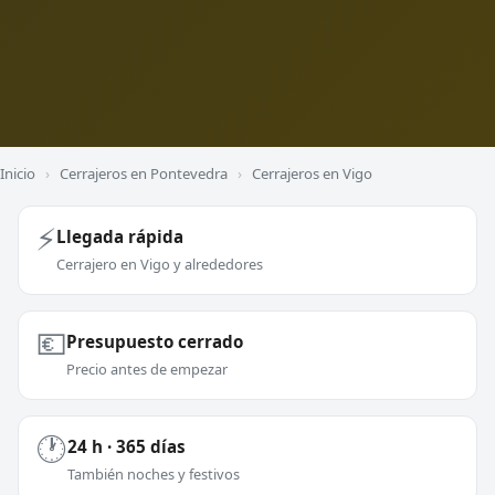
Inicio
›
Cerrajeros en Pontevedra
›
Cerrajeros en Vigo
⚡
Llegada rápida
Cerrajero en Vigo y alrededores
💶
Presupuesto cerrado
Precio antes de empezar
🕐
24 h · 365 días
También noches y festivos