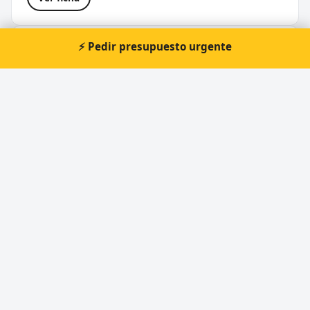
⚡ Pedir presupuesto urgente
Cerrajería y Zapatería D'Passo
★★★☆☆
3,2 (23 opiniones)
📍 R. Espedrigada, N°9, bajo, Coia, 36210 Vigo,
Pontevedra
🕐 Domingo: Abierto 24 horas, Jueves: Abier...
Ver ficha
Medidas Admissíveis
★★★★★
4,9 (18 opiniones)
📍 Rúa de Urzaiz, 81, Local 2K, Santiago de Vigo, 36204