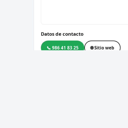
Datos de contacto
📞 986 41 83 25
🌐 Sitio web
Dirección
R. do Brasil, 27, Santiago 
Código postal
36204
Cerrajero Urgente 24 Horas
Servic