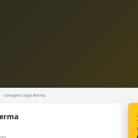
›
Cerrajeros Vigo Berma
Berma
nes