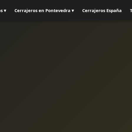
s ▾
Cerrajeros en Pontevedra ▾
Cerrajeros España