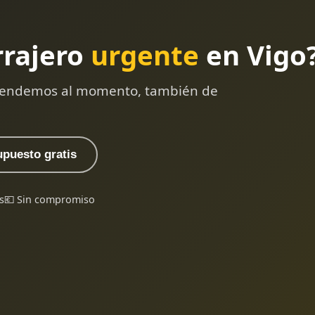
rrajero
urgente
en Vigo
 atendemos al momento, también de
upuesto gratis
s
💶 Sin compromiso