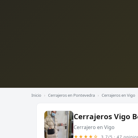
Inicio
›
Cerrajeros en Pontevedra
›
Cerrajeros en Vigo
Cerrajeros Vigo 
Cerrajero en Vigo
★★★★☆
3,7/5 · 47 opinio