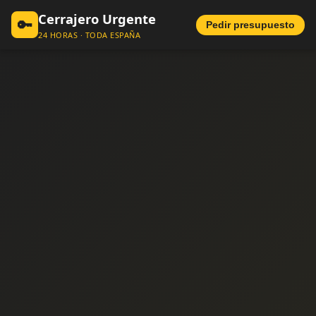
Cerrajero Urgente
🔑
Pedir presupuesto
24 HORAS · TODA ESPAÑA