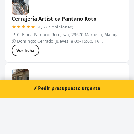
Cerrajería Artística Pantano Roto
★★★★★
4,5 (2 opiniones)
📍 C. Finca Pantano Roto, s/n, 29670 Marbella, Málaga
🕐 Domingo: Cerrado, Jueves: 8:00–15:00, 16...
Ver ficha
⚡ Pedir presupuesto urgente
El Emporio
★★★★☆
4,0 (2 opiniones)
📍 C. Almería, 7, 29601 Marbella, Málaga
🕐 Domingo: Cerrado, Jueves: 9:30–14:00, 16...
Ver ficha