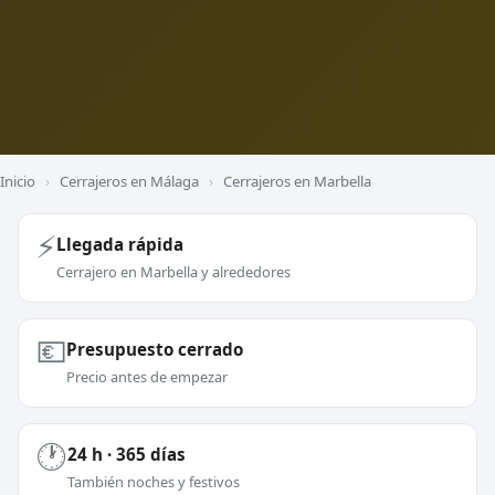
Inicio
›
Cerrajeros en Málaga
›
Cerrajeros en Marbella
⚡
Llegada rápida
Cerrajero en Marbella y alrededores
💶
Presupuesto cerrado
Precio antes de empezar
🕐
24 h · 365 días
También noches y festivos