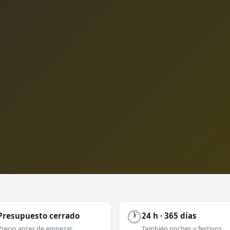
🕐
Presupuesto cerrado
24 h · 365 días
Precio antes de empezar
También noches y festivos