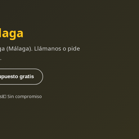
laga
ga (Málaga). Llámanos o pide
.
upuesto gratis
s
💶 Sin compromiso