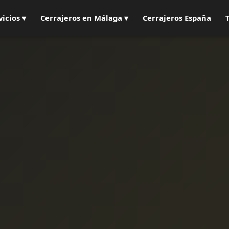
vicios ▾
Cerrajeros en Málaga ▾
Cerrajeros España