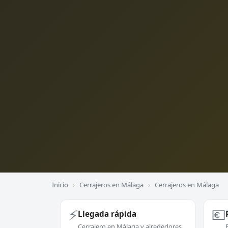
Inicio
›
Cerrajeros en Málaga
›
Cerrajeros en Málaga
⚡
💶
Llegada rápida
Cerrajero en Málaga y alrededores