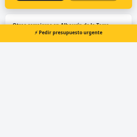
Otros cerrajeros en Alhaurín de la Torre
⚡ Pedir presupuesto urgente
🔑
Lucarel Cerrajeros S.L.
Cerrajero Urgente 24 Horas
Directorio de cerrajeros profesionales en toda España.
Aperturas de puertas, cambios de cerradura y urgencias 24h.
Servicios
Apertura de puertas
Cambio de cerraduras