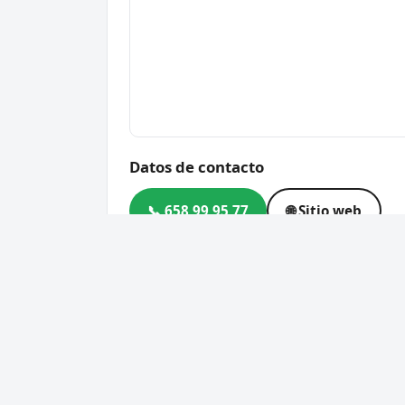
Datos de contacto
📞 658 99 95 77
🌐 Sitio web
Dirección
Mercat de Russafa, Pl. del 
46006 Valencia
Código postal
46006