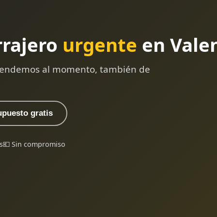
rrajero
urgente
en Vale
 atendemos al momento, también de
upuesto gratis
s
💶 Sin compromiso