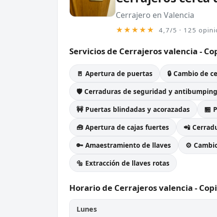
Cerrajero en Valencia
★★★★★
4,7/5 · 125 opin
Servicios de Cerrajeros valencia - Co
🚪 Apertura de puertas
🔒 Cambio de c
🛡️ Cerraduras de seguridad y antibumpin
🚧 Puertas blindadas y acorazadas
🏪 
🧰 Apertura de cajas fuertes
📲 Cerradu
🔑 Amaestramiento de llaves
⚙️ Cambi
🔩 Extracción de llaves rotas
Horario de Cerrajeros valencia - Cop
Lunes