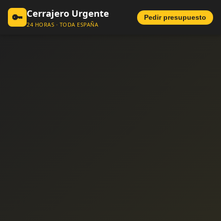
Cerrajero Urgente
🔑
Pedir presupuesto
24 HORAS · TODA ESPAÑA