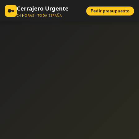
Cerrajero Urgente
🔑
Pedir presupuesto
24 HORAS · TODA ESPAÑA