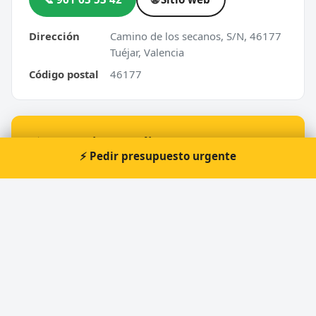
Dirección
Camino de los secanos, S/N, 46177
Tuéjar, Valencia
Código postal
46177
⚡ ¿Urgencia en Tuéjar?
⚡ Pedir presupuesto urgente
Te atendemos nosotros al momento, 24 horas.
📞 Solicitar llamada
Pedir presupuesto