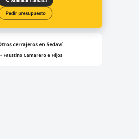
📞 Solicitar llamada
Pedir presupuesto
Otros cerrajeros en Sedaví
🔑
Faustino Camarero e Hijos