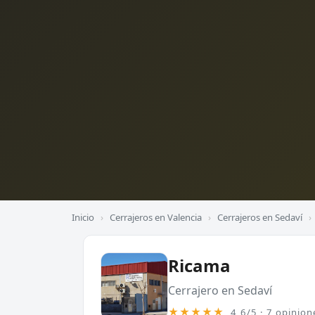
Inicio
›
Cerrajeros en Valencia
›
Cerrajeros en Sedaví
›
Ricama
Cerrajero en Sedaví
★★★★★
4,6/5 · 7 opinion