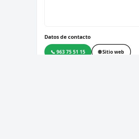
Datos de contacto
📞 963 75 51 15
🌐 Sitio web
Dirección
Av. Azagador de la Torre, 4
Código postal
46910
Cerrajero Urgente 24 Horas
Servic