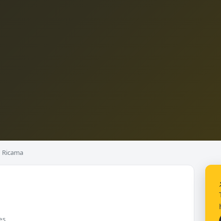
Ricama
es