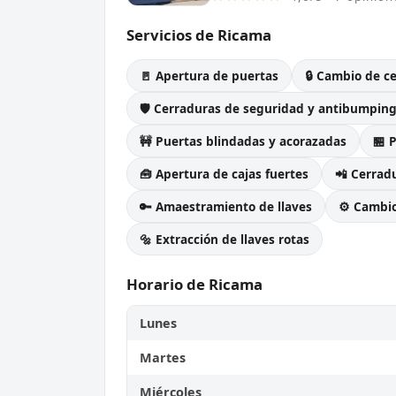
Servicios de Ricama
🚪 Apertura de puertas
🔒 Cambio de c
🛡️ Cerraduras de seguridad y antibumpin
🚧 Puertas blindadas y acorazadas
🏪 
🧰 Apertura de cajas fuertes
📲 Cerradu
🔑 Amaestramiento de llaves
⚙️ Cambi
🔩 Extracción de llaves rotas
Horario de Ricama
Lunes
Martes
Miércoles