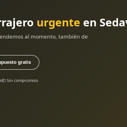
rrajero
urgente
en Seda
 atendemos al momento, también de
upuesto gratis
s
💶 Sin compromiso