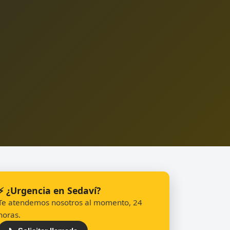
⚡ ¿Urgencia en Sedaví?
Te atendemos nosotros al momento, 24
horas.