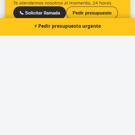
Te atendemos nosotros al momento, 24 horas.
📞 Solicitar llamada
Pedir presupuesto
⚡ Pedir presupuesto urgente
Otros cerrajeros en Quart de Poblet
🔑
Cerrajeria MV
🔑
VIFER Cerrajeros 24H
🔑
Reformas Duran Cerrajeria Y Carpinteria
Metalica
🔑
Asas Metálicas