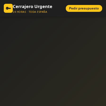
Cerrajero Urgente
🔑
Pedir presupuesto
24 HORAS · TODA ESPAÑA