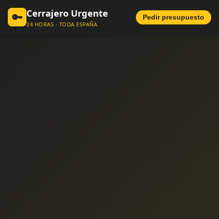
Cerrajero Urgente
🔑
Pedir presupuesto
24 HORAS · TODA ESPAÑA