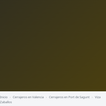
Inicio
›
Cerrajeros en Valencia
›
Cerrajeros en Port de Sagunt
›
Viza
Zaballos