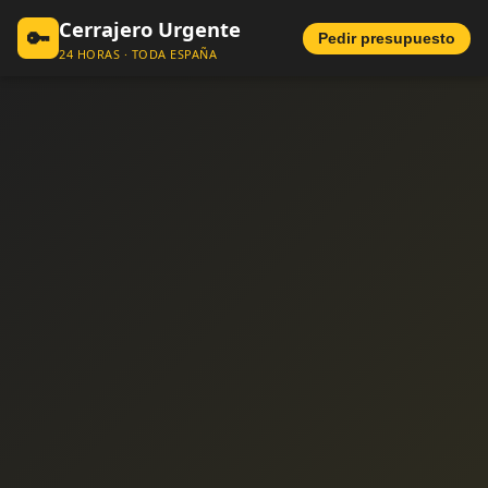
Cerrajero Urgente
🔑
Pedir presupuesto
24 HORAS · TODA ESPAÑA