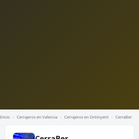
Inicio
›
Cerrajeros en Valencia
›
Cerrajeros en Ontinyent
›
CerraBer
CerraBer