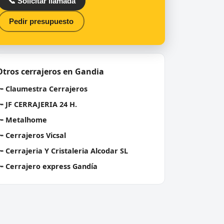
📞 Solicitar llamada
Pedir presupuesto
Otros cerrajeros en Gandia
🔑
Claumestra Cerrajeros
🔑
JF CERRAJERIA 24 H.
🔑
Metalhome
🔑
Cerrajeros Vicsal
🔑
Cerrajeria Y Cristaleria Alcodar SL
🔑
Cerrajero express Gandía