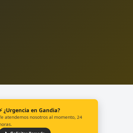
⚡ ¿Urgencia en Gandia?
Te atendemos nosotros al momento, 24
horas.