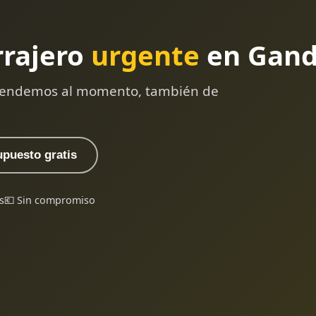
rrajero
urgente
en Gand
 atendemos al momento, también de
upuesto gratis
s
💶 Sin compromiso