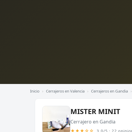
Inicio
›
Cerrajeros en Valencia
›
Cerrajeros en Gandia
›
MISTER MINIT
Cerrajero en Gandia
★★★☆☆
3,0/5 · 22 opinio