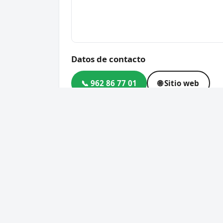
Datos de contacto
📞 962 86 77 01
🌐 Sitio web
Dirección
Carrefour, Avinguda de Bla
Código postal
46701
Cerrajero Urgente 24 Horas
Servic