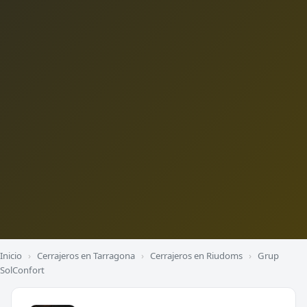
Inicio
›
Cerrajeros en Tarragona
›
Cerrajeros en Riudoms
›
Grup
SolConfort