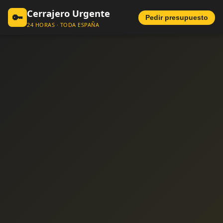
Cerrajero Urgente
🔑
Pedir presupuesto
24 HORAS · TODA ESPAÑA