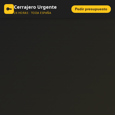
Cerrajero Urgente
🔑
Pedir presupuesto
24 HORAS · TODA ESPAÑA