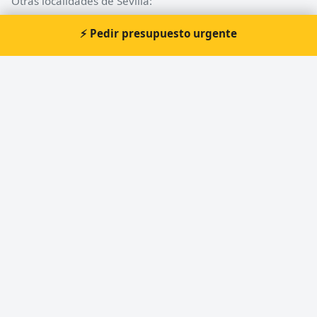
Otras localidades de Sevilla:
⚡ Pedir presupuesto urgente
Cerrajeros en Sevilla
Cerrajeros en Alcalá de Guadaíra
Cerrajeros en Camas
Cerrajeros en Mairena del Aljarafe
Cerrajeros en San José de la Rinconada
Cerrajeros en Écija
Cerrajeros en Carmona