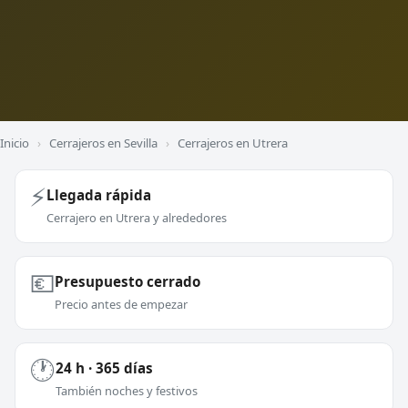
Inicio
›
Cerrajeros en Sevilla
›
Cerrajeros en Utrera
⚡
Llegada rápida
Cerrajero en Utrera y alrededores
💶
Presupuesto cerrado
Precio antes de empezar
🕐
24 h · 365 días
También noches y festivos