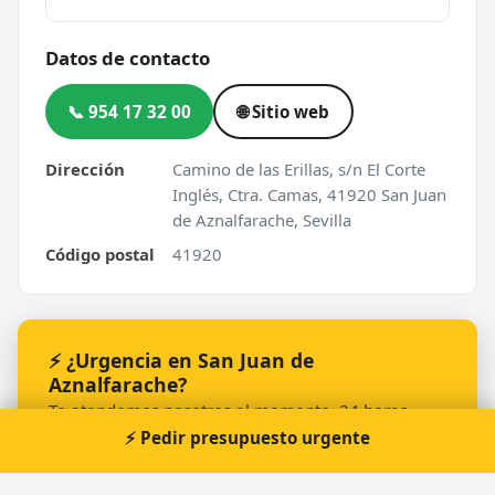
Datos de contacto
📞 954 17 32 00
🌐 Sitio web
Dirección
Camino de las Erillas, s/n El Corte
Inglés, Ctra. Camas, 41920 San Juan
de Aznalfarache, Sevilla
Código postal
41920
⚡ ¿Urgencia en San Juan de
Aznalfarache?
Te atendemos nosotros al momento, 24 horas.
⚡ Pedir presupuesto urgente
📞 Solicitar llamada
Pedir presupuesto