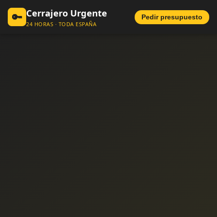
Cerrajero Urgente
🔑
Pedir presupuesto
24 HORAS · TODA ESPAÑA