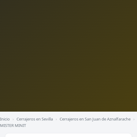
Inicio
›
Cerrajeros en Sevilla
›
Cerrajeros en San Juan de Aznalfarache
›
MISTER MINIT