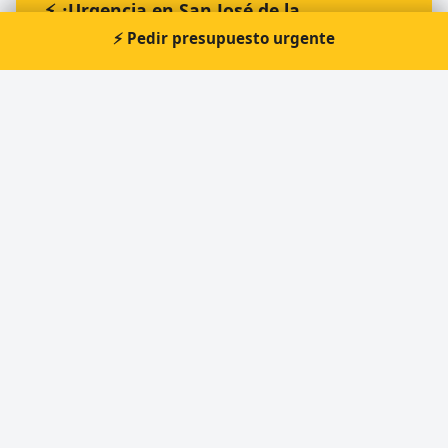
⚡ ¿Urgencia en San José de la
Rinconada?
⚡ Pedir presupuesto urgente
Te atendemos nosotros al momento, 24 horas.
📞 Solicitar llamada
Pedir presupuesto
Otros cerrajeros en San José de la Rinconada
🔑
Home Security Cerrajeros
Cerrajero Urgente 24 Horas
Directorio de cerrajeros profesionales en toda España.
Aperturas de puertas, cambios de cerradura y urgencias 24h.