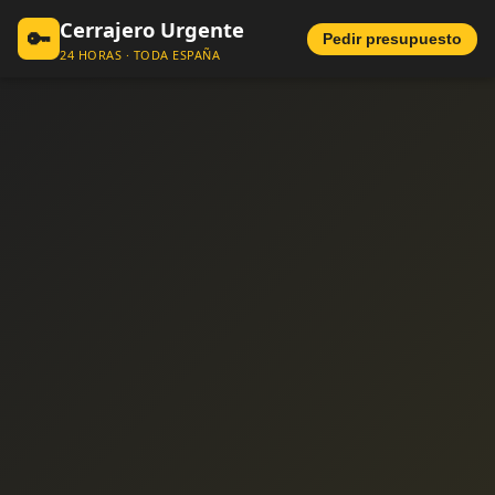
Cerrajero Urgente
🔑
Pedir presupuesto
24 HORAS · TODA ESPAÑA