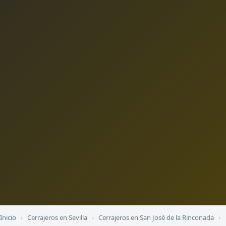
Inicio
›
Cerrajeros en Sevilla
›
Cerrajeros en San José de la Rinconada
›