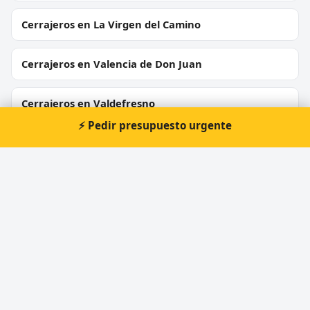
Cerrajeros en La Virgen del Camino
Cerrajeros en Valencia de Don Juan
Cerrajeros en Valdefresno
⚡ Pedir presupuesto urgente
Cerrajeros en Valdeviejas
Cerrajeros en Riego de la Vega
⚡ Cerrajero urgente en Cacabelos
Atención prioritaria 24 horas — respuesta
inmediata.
📞 Solicitar llamada
Pedir presupuesto