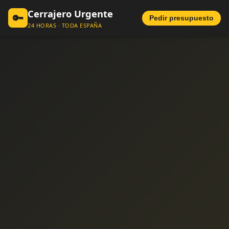
Cerrajero Urgente
🔑
Pedir presupuesto
24 HORAS · TODA ESPAÑA